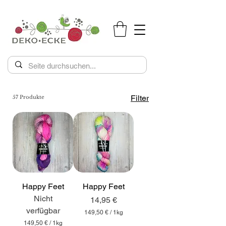
Filter
57 Produkte
Happy Feet
Happy Feet
Nicht
Preis
14,95 €
verfügbar
149,50 €
/
1kg
1
149,50 €
/
1kg