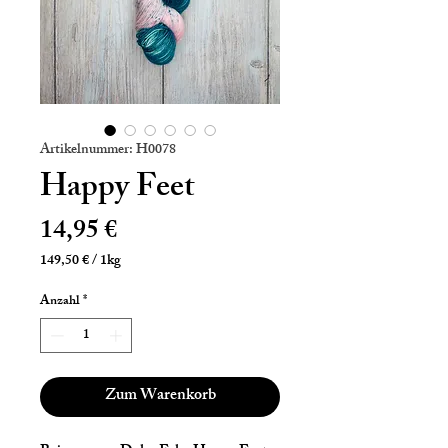
Artikelnummer: H0078
Happy Feet
Preis
14,95 €
149,50 €
/
1kg
149,50 €
pro
Anzahl
*
1
Kilogramm
Zum Warenkorb