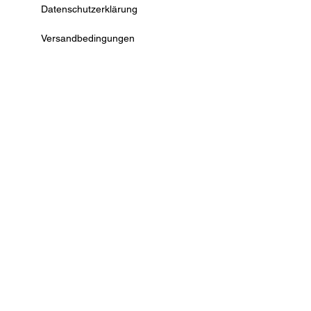
Datenschutzerklärung
Versandbedingungen
AGB
Widerrufsrecht
Kontaktformular
Vertrag widerrufen
© by Deko Ecke