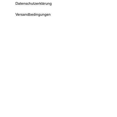
Datenschutzerklärung
Versandbedingungen
AGB
Widerrufsrecht
Kontaktformular
Vertrag widerrufen
© by Deko Ecke