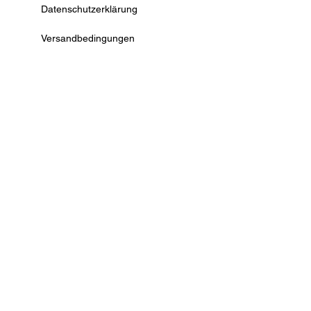
Datenschutzerklärung
Versandbedingungen
AGB
Widerrufsrecht
Kontaktformular
Vertrag widerrufen
© by Deko Ecke