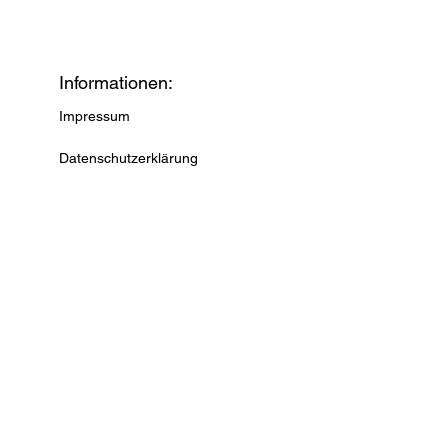
Informationen:
Impressum
Datenschutzerklärung
Versandbedingungen
AGB
Widerrufsrecht
Kontaktformular
Vertrag widerrufen