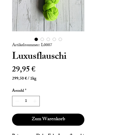
Artikelnummer: L0007
Luxusflauschi
Preis
29,95 €
299,50 €
/
1kg
299,50 €
pro
Anzahl
*
1
Kilogramm
Zum Warenkorb