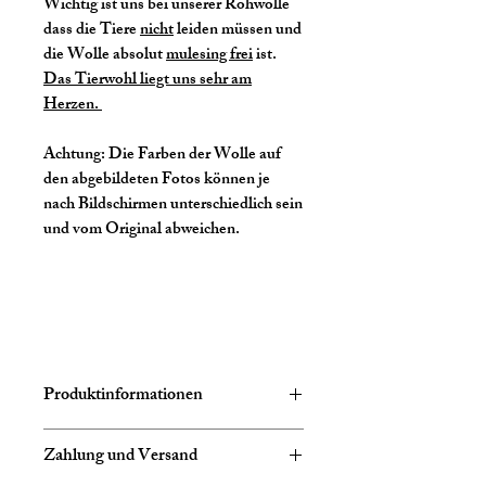
Wichtig ist uns bei unserer Rohwolle
dass die Tiere
nicht
leiden müssen und
die Wolle absolut
mulesing frei
ist.
Das Tierwohl liegt uns sehr am
Herzen.
Achtung:
Die Farben der Wolle auf
den abgebildeten Fotos können je
nach Bildschirmen unterschiedlich sein
und vom Original abweichen.
Produktinformationen
Zusammensetzung:
70% Baby
Zahlung und Versand
Alpaka, 20% Seide, 10% Cashmere