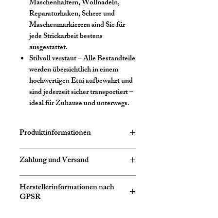
Maschenhaltern, Wollnadeln,
Reparaturhaken, Schere und
Maschenmarkierern sind Sie für
jede Strickarbeit bestens
ausgestattet.
Stilvoll verstaut
– Alle Bestandteile
werden übersichtlich in einem
hochwertigen Etui aufbewahrt und
sind jederzeit sicher transportiert –
ideal für Zuhause und unterwegs.
Produktinformationen
Größe
3.0-8.0mm
Zahlung und Versand
Es gelten folgende Bedingungen:
Marke
KnitPro
Herstellerinformationen nach
Die Lieferung erfolgt nur im Inland
GPSR
Material
Birkenholz
(Deutschland).
Versandkosten (inklusive gesetzliche
Informationen zur