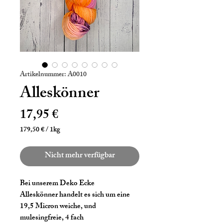
Artikelnummer: A0010
Alleskönner
Preis
17,95 €
179,50 €
/
1kg
179,50 €
pro
Nicht mehr verfügbar
1
Kilogramm
Bei unserem Deko Ecke
Alleskönner handelt es sich um eine
19,5 Micron weiche, und
mulesingfreie, 4 fach