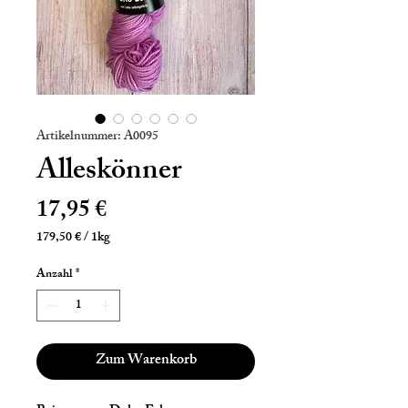
Artikelnummer: A0095
Alleskönner
Preis
17,95 €
179,50 €
/
1kg
179,50 €
pro
Anzahl
*
1
Kilogramm
Zum Warenkorb