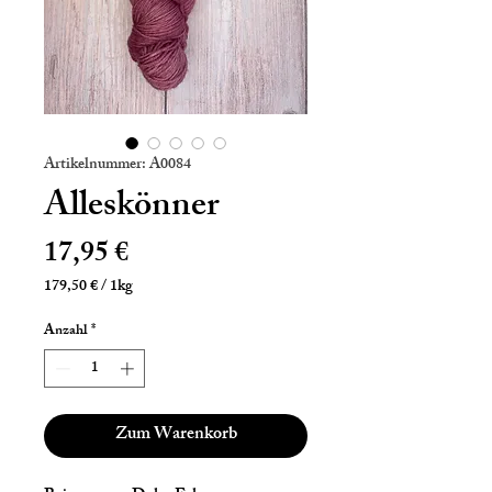
Artikelnummer: A0084
Alleskönner
Preis
17,95 €
179,50 €
/
1kg
179,50 €
pro
Anzahl
*
1
Kilogramm
Zum Warenkorb