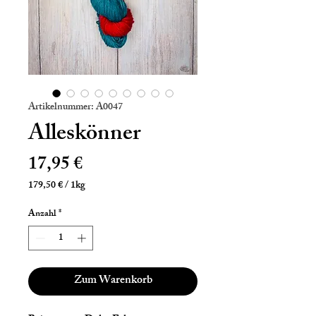
Artikelnummer: A0047
Alleskönner
Preis
17,95 €
179,50 €
/
1kg
179,50 €
pro
Anzahl
*
1
Kilogramm
Zum Warenkorb