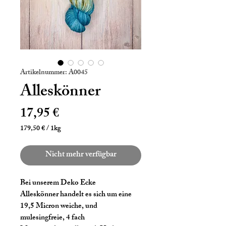
Artikelnummer: A0045
Alleskönner
Preis
17,95 €
179,50 €
/
1kg
179,50 €
pro
Nicht mehr verfügbar
1
Kilogramm
Bei unserem Deko Ecke
Alleskönner handelt es sich um eine
19,5 Micron weiche, und
mulesingfreie, 4 fach