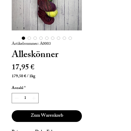
Artikelnummer: A0003
Alleskönner
Preis
17,95 €
179,50 €
/
1kg
179,50 €
pro
Anzahl
*
1
Kilogramm
Zum Warenkorb