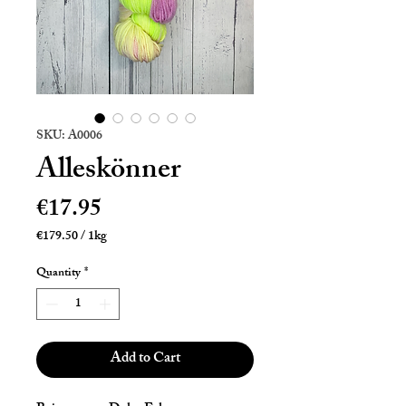
SKU: A0006
Alleskönner
Price
€17.95
€179.50
/
1kg
€179.50
per
Quantity
*
1
Kilogram
Add to Cart