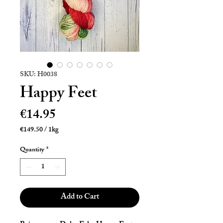
SKU: H0038
Happy Feet
Price
€14.95
€149.50
/
1kg
€149.50
per
Quantity
*
1
Kilogram
Add to Cart