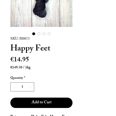
SKU: H0075
Happy Feet
Price
€14.95
€149.50
/
1kg
€149.50
per
Quantity
*
1
Kilogram
Add to Cart