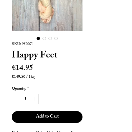
SKU: H0071
Happy Feet
Price
€14.95
€149.50
/
1kg
€149.50
per
Quantity
*
1
Kilogram
Add to Cart