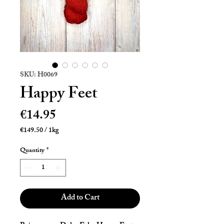
SKU: H0069
Happy Feet
Price
€14.95
€149.50
/
1kg
€149.50
per
Quantity
*
1
Kilogram
Add to Cart