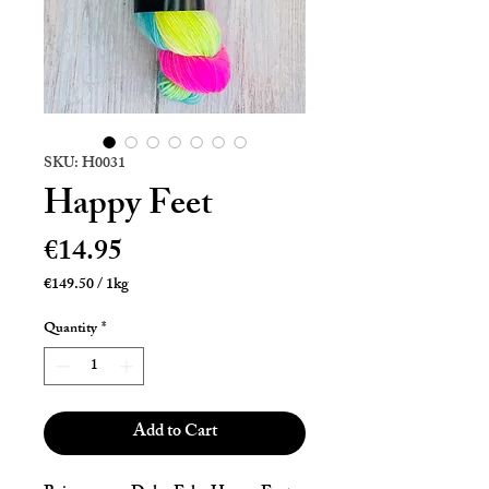
SKU: H0031
Happy Feet
Price
€14.95
€149.50
/
1kg
€149.50
per
Quantity
*
1
Kilogram
Add to Cart