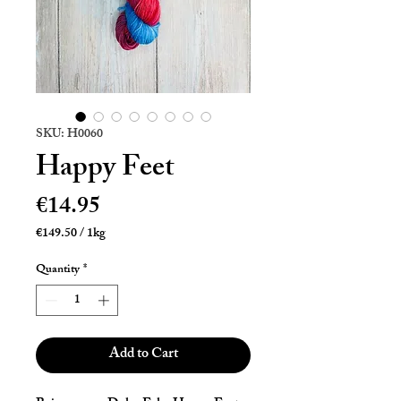
SKU: H0060
Happy Feet
Price
€14.95
€149.50
/
1kg
€149.50
per
Quantity
*
1
Kilogram
Add to Cart