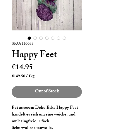
SKU: H0053
Happy Feet
Price
€14.95
€149.50
/
1kg
€149.50
per
Out of Stock
1
Kilogram
Bei unserem Deko Ecke Happy Feet
handelt es sich um eine weiche, und
mulesingfreie, 4 fach-
Schurwollsockenwolle.