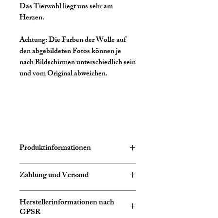
Das Tierwohl liegt uns sehr am
Herzen.
Achtung:
Die Farben der Wolle auf
den abgebildeten Fotos können je
nach Bildschirmen unterschiedlich sein
und vom Original abweichen.
Produktinformationen
Zusammensetzung:
75% Schurwolle
Zahlung und Versand
25% Polyamid
Lauflänge:
ca. 420m
Es gelten folgende Bedingungen:
Herstellerinformationen nach
Gewicht / Strang
: 100g
Die Lieferung erfolgt nur im Inland
GPSR
Nadelstärke:
ca 2 - 3,5 mm