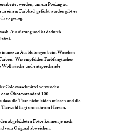
3. In der Regel ist 
Abholmöglichkeiten.
erarbeitet werden, um ein Pooling zu
trotzdem sollten Sie
Versandkosten bere
 in einem Farbbad gefärbt wurden gibt es
Plastikanteilen (z.B.
Akzeptierte Zahlun
ch so gering.
Acryl, etc.) von Feu
- Barzahlung bei Ab
zu vermeiden.
wash-Ausrüstung und ist dadurch
- Vorkasse per Über
zfrei.
- Zahlung per Googl
4. Unsere Wolle wur
- Zahlung per Apple
Webetante gefärbt. 
le immer zu Ausblutungen beim Waschen
Über PayPal:
laut unserem Herste
 Farben. Wir empfehlen Farbfangtücher
- Zahlung per PayPa
Sicherheitstandards.
wie Wollwäsche und entsprechende
- Zahlung per PayPa
Zitronensäure/Essige
Kreditkarte
gegenüber Allergien 
Weitere Einzelheite
oder Colorwaschmittel verwenden
reagieren, raten wir
Bei Zahlung per Kre
t dem Ökotexstandard 100.
Zahlungsdienstleister
e dass die Tiere nicht leiden müssen und die
5. Nach dem Färben 
Kreditkartenkontos 
s Tierwohl liegt uns sehr am Herzen.
unsere Wolle sehr g
finden Sie unsere K
es je nach Wasch-H
den abgebildeten Fotos können je nach
vor allem bei intens
und vom Original abweichen.
kommen. Bitte kein