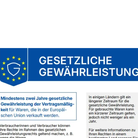
nicht zu heiß wasch
Ausbluten der Wollf
beim ersten Waschen
Strick-/Häkelstück m
Waschmittel ohne 
sowie separat zu was
verarbeitete Wolle d
gewaschen werden, e
durch einen Wäsche
Peeling der Wolle z
das evtl. Ausbluten e
Nach dem waschen 
sondern das Strick/