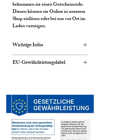
bekommen sie einen Gutscheincode.
Diesen können sie Online in unserem
Shop einlösen oder bei uns vor Ort im
Laden vorzeigen.
Wichtige Infos
Dies ist ein digitales Produkt!
EU-Gewährleistungslabel
Nach Kaufabschluss erhalten sie
eine Bestätigung für den Einkauf.
Die Mail mit dem Gutschein
erfolgt einzeln danach
Die Mail mit dem Gutschein
kann bis zu 3 Stunden danach
kommen, je nach Auftragslage im
Shop