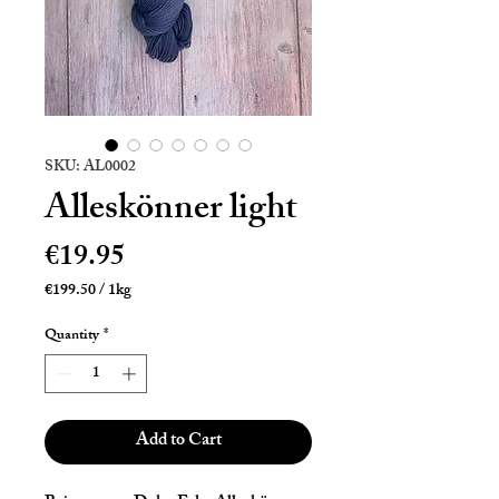
SKU: AL0002
Alleskönner light
Price
€19.95
€199.50
/
1kg
€199.50
per
Quantity
*
1
Kilogram
Add to Cart