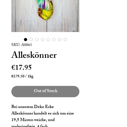
SKU: A0065
Alleskönner
Price
€17.95
€179.50
/
1kg
€179.50
per
Out of Stock
1
Kilogram
Bei unserem Deko Ecke
Alleskönner handelt es sich um eine
19,5 Micron weiche, und
mulesingfreie, 4 fach