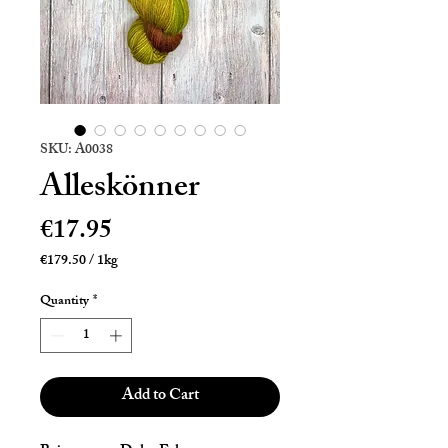
SKU: A0038
Alleskönner
Price
€17.95
€179.50
/
1kg
€179.50
per
Quantity
*
1
Kilogram
Add to Cart