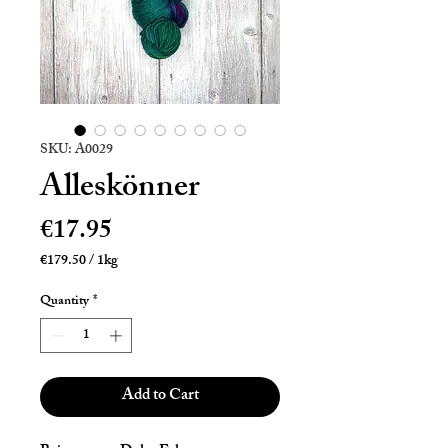
SKU: A0029
Alleskönner
Price
€17.95
€179.50
/
1kg
€179.50
per
Quantity
*
1
Kilogram
Add to Cart