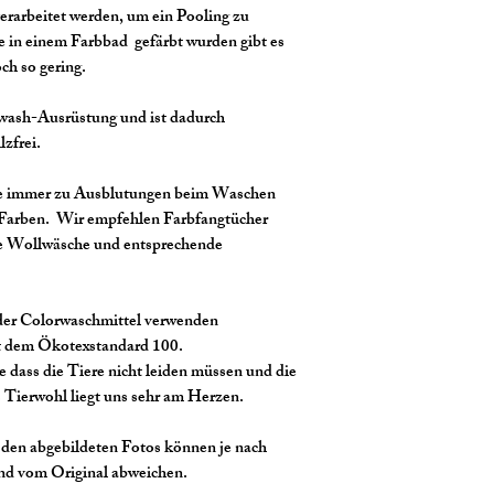
- Barzahlung bei Ab
erarbeitet werden, um ein Pooling zu
zu vermeiden.
- Vorkasse per Über
 in einem Farbbad gefärbt wurden gibt es
- Zahlung per Googl
ch so gering.
4. Unsere Wolle wur
- Zahlung per Apple
Webetante gefärbt. 
Über PayPal:
wash-Ausrüstung und ist dadurch
laut unserem Herste
- Zahlung per PayPa
zfrei.
Sicherheitstandards.
- Zahlung per PayPa
Zitronensäure/Essige
Kreditkarte
le immer zu Ausblutungen beim Waschen
gegenüber Allergien 
Weitere Einzelheite
 Farben. Wir empfehlen Farbfangtücher
reagieren, raten wir
Bei Zahlung per Kre
wie Wollwäsche und entsprechende
Zahlungsdienstleister
5. Nach dem Färben 
Kreditkartenkontos 
unsere Wolle sehr g
oder Colorwaschmittel verwenden
finden Sie unsere K
es je nach Wasch-H
t dem Ökotexstandard 100.
vor allem bei intens
e dass die Tiere nicht leiden müssen und die
kommen. Bitte kein
s Tierwohl liegt uns sehr am Herzen.
nicht zu heiß wasch
Ausbluten der Wollf
den abgebildeten Fotos können je nach
und vom Original abweichen.
beim ersten Waschen