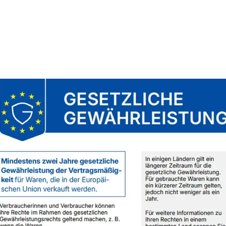
Strick-/Häkelstück m
Waschmittel ohne 
sowie separat zu was
verarbeitete Wolle d
gewaschen werden, e
durch einen Wäsche
Peeling der Wolle z
das evtl. Ausbluten e
Nach dem waschen 
sondern das Strick/